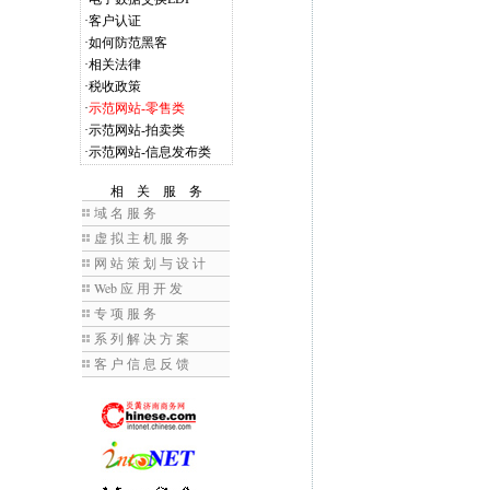
·
客户认证
·
如何防范黑客
·
相关法律
·
税收政策
·
示范网站-零售类
·
示范网站-拍卖类
·
示范网站-信息发布类
相 关 服 务
域 名 服 务
虚 拟 主 机 服 务
网 站 策 划 与 设 计
Web
应 用 开 发
专 项 服 务
系 列 解 决 方 案
客 户 信 息 反 馈