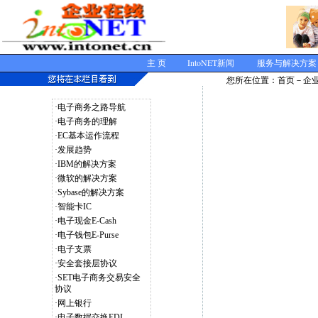
IntoNET
主 页
新闻
服务与解决方案
您所在位置：
首页
－
企
·
电子商务之路导航
·
电子商务的理解
·
EC基本运作流程
·
发展趋势
·
IBM的解决方案
·
微软的解决方案
·
Sybase的解决方案
·
智能卡IC
·
电子现金E-Cash
·
电子钱包E-Purse
·
电子支票
·
安全套接层协议
·
SET电子商务交易安全
协议
·
网上银行
·
电子数据交换EDI